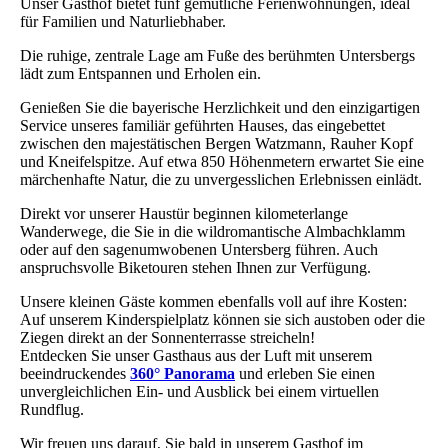
Unser Gasthof bietet fünf gemütliche Ferienwohnungen, ideal
für Familien und Naturliebhaber.
Die ruhige, zentrale Lage am Fuße des berühmten Untersbergs
lädt zum Entspannen und Erholen ein.
Genießen Sie die bayerische Herzlichkeit und den einzigartigen
Service unseres familiär geführten Hauses, das eingebettet
zwischen den majestätischen Bergen Watzmann, Rauher Kopf
und Kneifelspitze. Auf etwa 850 Höhenmetern erwartet Sie eine
märchenhafte Natur, die zu unvergesslichen Erlebnissen einlädt.
Direkt vor unserer Haustür beginnen kilometerlange
Wanderwege, die Sie in die wildromantische Almbachklamm
oder auf den sagenumwobenen Untersberg führen. Auch
anspruchsvolle Biketouren stehen Ihnen zur Verfügung.
Unsere kleinen Gäste kommen ebenfalls voll auf ihre Kosten:
Auf unserem Kinderspielplatz können sie sich austoben oder die
Ziegen direkt an der Sonnenterrasse streicheln!
Entdecken Sie unser Gasthaus aus der Luft mit unserem
beeindruckendes
360° Panorama
und erleben Sie einen
unvergleichlichen Ein- und Ausblick bei einem virtuellen
Rundflug.
Wir freuen uns darauf, Sie bald in unserem Gasthof im