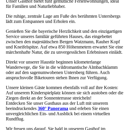
Unser Gasthof bietet fünf gemütliche Ferienwohnungen, ideal
für Familien und Naturliebhaber.
Die ruhige, zentrale Lage am Fuße des berühmten Untersbergs
lädt zum Entspannen und Erholen ein.
Genießen Sie die bayerische Herzlichkeit und den einzigartigen
Service unseres familiär geführten Hauses, das eingebettet
zwischen den majestätischen Bergen Watzmann, Rauher Kopf
und Kneifelspitze. Auf etwa 850 Höhenmetern erwartet Sie eine
märchenhafte Natur, die zu unvergesslichen Erlebnissen einlädt.
Direkt vor unserer Haustür beginnen kilometerlange
Wanderwege, die Sie in die wildromantische Almbachklamm
oder auf den sagenumwobenen Untersberg führen. Auch
anspruchsvolle Biketouren stehen Ihnen zur Verfügung.
Unsere kleinen Gäste kommen ebenfalls voll auf ihre Kosten:
Auf unserem Kinderspielplatz können sie sich austoben oder die
Ziegen direkt an der Sonnenterrasse streicheln!
Entdecken Sie unser Gasthaus aus der Luft mit unserem
beeindruckendes
360° Panorama
und erleben Sie einen
unvergleichlichen Ein- und Ausblick bei einem virtuellen
Rundflug.
Wir freuen uns darauf, Sie bald in unserem Gasthof im