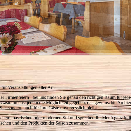
ür Veranstaltungen aller Art.
er Firmenfeiern - bei uns finden Sie genau den richtigen Raum für jede
en Gasträume ist jedem die Möglichkeit gegeben, das gewünschte Ambie
 Sie, sondern auch für Ihre Gäste unvergesslich bleibt.
stlichem, bayrischen oder modernen Stil und sprechen Ihr Menü ganz indi
ünschen und den Produkten der Saison zusammen.