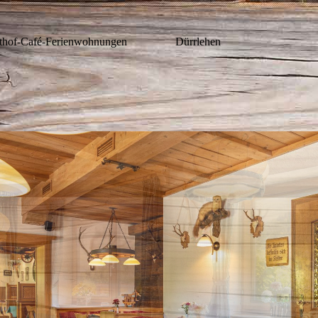
sthof-Café-Ferienwohnungen Dürrlehen