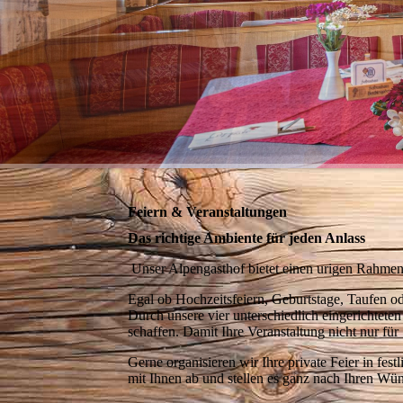
Feiern & Veranstaltungen
Das richtige Ambiente für jeden Anlass
Unser Alpengasthof bietet einen urigen Rahmen f
Egal ob Hochzeitsfeiern, Geburtstage, Taufen od
Durch unsere vier unterschiedlich eingerichtet
schaffen. Damit Ihre Veranstaltung nicht nur für
Gerne organisieren wir Ihre private Feier in fe
mit Ihnen ab und stellen es ganz nach Ihren W