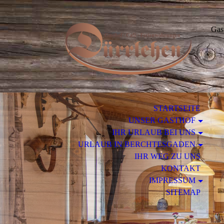
Ga
STARTSEITE
UNSER GASTHOF
IHR URLAUB BEI UNS
URLAUB IN BERCHTESGADEN
IHR WEG ZU UNS
KONTAKT
IMPRESSUM
SITEMAP