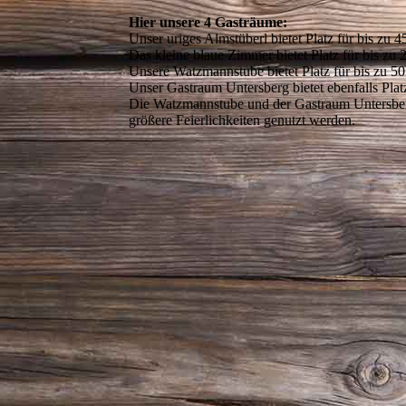
Hier unsere 4 Gasträume:
Unser uriges Almstüberl bietet Platz für bis zu 
Das kleine blaue Zimmer bietet Platz für bis zu
Unsere Watzmannstube bietet Platz für bis zu 5
Unser Gastraum Untersberg bietet ebenfalls Plat
Die Watzmannstube und der Gastraum Untersberg
größere Feierlichkeiten genutzt werden.