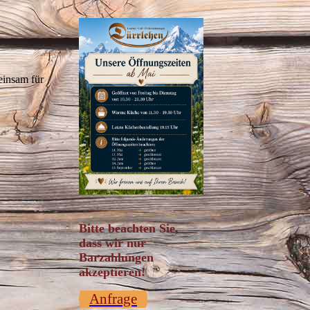
einsam für
Bitte beachten Sie,
dass wir nur
Barzahlungen
akzeptieren!
Anfrage