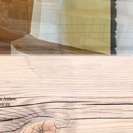
n Anlass.
nte zu
viduell