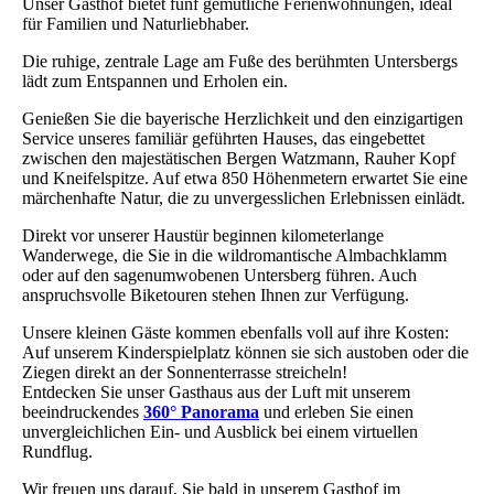
Unser Gasthof bietet fünf gemütliche Ferienwohnungen, ideal
für Familien und Naturliebhaber.
Die ruhige, zentrale Lage am Fuße des berühmten Untersbergs
lädt zum Entspannen und Erholen ein.
Genießen Sie die bayerische Herzlichkeit und den einzigartigen
Service unseres familiär geführten Hauses, das eingebettet
zwischen den majestätischen Bergen Watzmann, Rauher Kopf
und Kneifelspitze. Auf etwa 850 Höhenmetern erwartet Sie eine
märchenhafte Natur, die zu unvergesslichen Erlebnissen einlädt.
Direkt vor unserer Haustür beginnen kilometerlange
Wanderwege, die Sie in die wildromantische Almbachklamm
oder auf den sagenumwobenen Untersberg führen. Auch
anspruchsvolle Biketouren stehen Ihnen zur Verfügung.
Unsere kleinen Gäste kommen ebenfalls voll auf ihre Kosten:
Auf unserem Kinderspielplatz können sie sich austoben oder die
Ziegen direkt an der Sonnenterrasse streicheln!
Entdecken Sie unser Gasthaus aus der Luft mit unserem
beeindruckendes
360° Panorama
und erleben Sie einen
unvergleichlichen Ein- und Ausblick bei einem virtuellen
Rundflug.
Wir freuen uns darauf, Sie bald in unserem Gasthof im